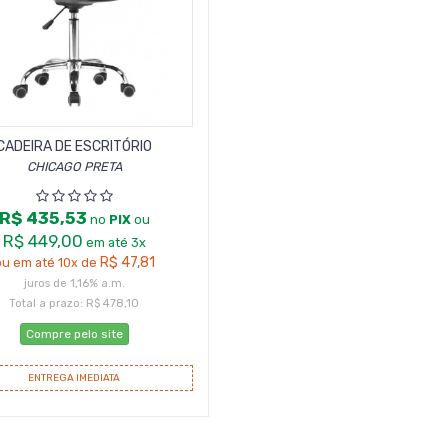
CADEIRA DE ESCRITÓRIO
CHICAGO PRETA
R$ 435,53
no
PIX
ou
R$ 449,00
em até 3x
R$ 47,81
u em até 10x de
juros de 1,16% a.m.
Total a prazo: R$ 478,10
Compre pelo site
ENTREGA IMEDIATA