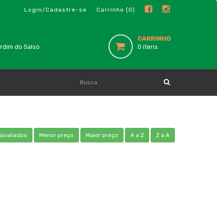
Login/Cadastre-se
Carrinho (0)
CARRINHO
ardim do Salso
0 itens
 avaliados
Menor preço
Maior preço
A a Z
Z a A