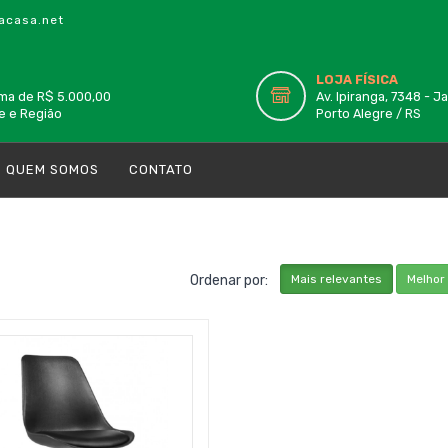
casa.net
LOJA FÍSICA
ma de R$ 5.000,00
Av. Ipiranga, 7348 - J
e e Região
Porto Alegre / RS
QUEM SOMOS
CONTATO
Mais relevantes
Melhor
Ordenar por: