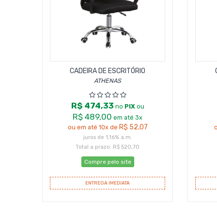
CADEIRA DE ESCRITÓRIO
ATHENAS
R$ 474,33
no
PIX
ou
R$ 489,00
em até 3x
R$ 52,07
ou em até 10x de
o
juros de 1,16% a.m.
Total a prazo: R$ 520,70
Compre pelo site
ENTREGA IMEDIATA