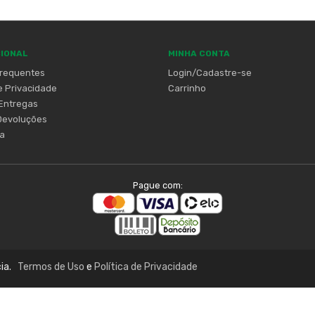
CIONAL
MINHA CONTA
Frequentes
Login/Cadastre-se
de Privacidade
Carrinho
Entregas
Devoluções
a
Pague com:
CNPJ:
55.770.900/0001-00
cia.
Termos de Uso
e
Política de Privacidade
TERMOS DE USO
JA DE MÓVEIS EM PORTO ALEGRE