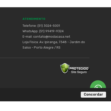
ATENDIMENTO
Telefone: (51) 3024-5001
WhatsApp: (51) 99419-9324
E-mail:
contato@modacasa.net
Loja Física:
Av. Ipiranga, 7348 - Jardim do
Salso - Porto Alegre / RS
Concordar
|
POLÍTICA DE PRIVACIDADE
- DESENVOLVIDO POR
DOUBLE ONE