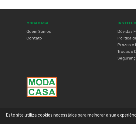
MODACASA
INSTITU
Quem Somos
Dúvidas 
Contato
Política 
Prazos e 
Trocas e 
Seguranç
Este site utiliza cookies necessários para melhorar a sua experiên
TODOS OS DIREITOS RESERVADOS (C) 2026
:: MODACASA :: LO